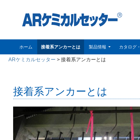
コンテンツへスキップ
検
ARケミカルセッター
ホーム
接着系アンカーとは
製品情報
カタログ
索
ARケミカルセッター
>
接着系アンカーとは
接着系アンカーとは