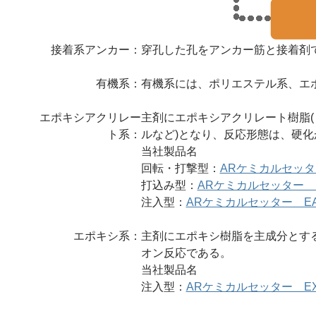
接着系アンカー：
穿孔した孔をアンカー筋と接着剤
有機系：
有機系には、ポリエステル系、エ
エポキシアクリレー
主剤にエポキシアクリレート樹脂(
ト系：
ルなど)となり、反応形態は、硬
当社製品名
回転・打撃型：
ARケミカルセッタ
打込み型：
ARケミカルセッター 
注入型：
ARケミカルセッター EA500
エポキシ系：
主剤にエポキシ樹脂を主成分とす
オン反応である。
当社製品名
注入型：
ARケミカルセッター EX35