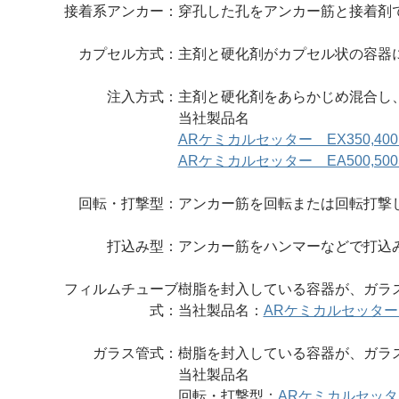
接着系アンカー：
穿孔した孔をアンカー筋と接着剤
カプセル方式：
主剤と硬化剤がカプセル状の容器
注入方式：
主剤と硬化剤をあらかじめ混合し
当社製品名
ARケミカルセッター EX350,400
ARケミカルセッター EA500,500S,
回転・打撃型：
アンカー筋を回転または回転打撃
打込み型：
アンカー筋をハンマーなどで打込
フィルムチューブ
樹脂を封入している容器が、ガラ
式：
当社製品名：
ARケミカルセッター
ガラス管式：
樹脂を封入している容器が、ガラ
当社製品名
回転・打撃型：
ARケミカルセッタ