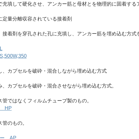
で充填して硬化させ、アンカー筋と母材とを物理的に固着する
に定量分離収容されている接着剤
、接着剤を穿孔された孔に充填し、アンカー筋を埋め込む方式
L
500W,350
し、カプセルを破砕・混合しながら埋め込む方式
み、カプセルを破砕・混合させながら埋め込む方式。
ス管ではなくフィルムチューブ製のもの。
 HP
ス管のもの。
ー AP