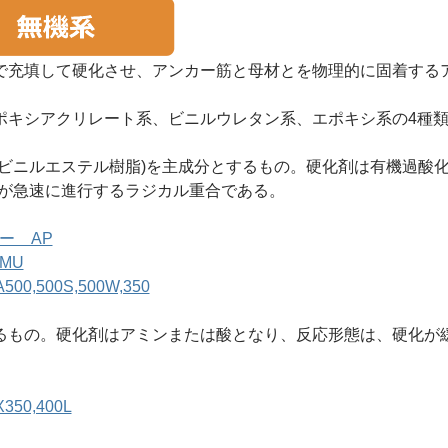
で充填して硬化させ、アンカー筋と母材とを物理的に固着する
ポキシアクリレート系、ビニルウレタン系、エポキシ系の4種
ビニルエステル樹脂)を主成分とするもの。硬化剤は有機過酸化
化が急速に進行するラジカル重合である。
ー AP
MU
,500S,500W,350
るもの。硬化剤はアミンまたは酸となり、反応形態は、硬化が
0,400L