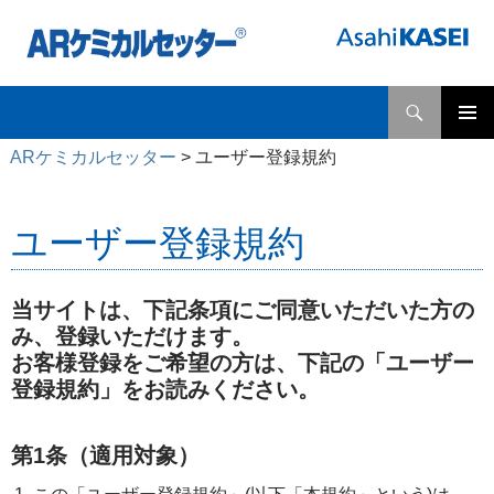
検
ARケミカルセッター
索
コ
メインメ
ン
ARケミカルセッター
>
ユーザー登録規約
ニュー
テ
ン
ツ
ユーザー登録規約
へ
ス
キ
当サイトは、下記条項にご同意いただいた方の
ッ
み、登録いただけます。
プ
お客様登録をご希望の方は、下記の「ユーザー
登録規約」をお読みください。
第1条（適用対象）