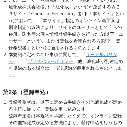
この「ユーザー登録規約」(以下「本規約」という)は、
旭化成株式会社(以下「旭化成」という)が運営するＷＥ
Ｂサイト「Chemical Setter.com」(以下「本サイト」とい
う)において、 「本サイト」指定のオンライン画面又は
別途指定の方法により、サイトのユーザーとして自らの
住所、氏名等の個人情報登録手続きを行った方(以下「ユ
ーザー」という)、または登録を希望される方(以下「登
録希望者」という)に適用されるものとします。
本規約に定めのない事項に関して、「
リーガルポリシ
ー
」、 「
プライバシーポリシー
」他、旭化成が別途定め
る規約のある場合は、当該規約が適用されるものとしま
す。
第2条（登録申込）
登録希望者は、以下に定める手続きその他旭化成が定め
る手続に従って、登録を申し込みます。
登録希望者は本規約を承諾したうえで、オンライン登録
その他旭化成が定める方法により、登録申込を行うもの