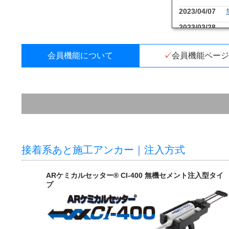
2023/04/07
2023/03/28
り、会員登録
2022/11/09
会員機能について
会員機能ページ
2022/07/04
2022/02/07
2021/10/13
2021/08/16
下げ式に新調
2020/10/09
接着系あと施工アンカー｜注入方式
ついてのお知
2020/09/01
ARケミカルセッター® CI-400 無機セメント注入型タイ
ルいたしまし
プ
2020/04/01
を設置いたし
2017/11/15