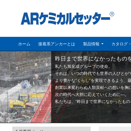
コンテンツへスキップ
検
ARケミカルセッター
ホーム
接着系アンカーとは
製品情報
カタログ
索
昨日まで世界になかったもの
私たち旭化成グループの使命。
それは、いつの時代でも世界の人びとが“
より豊かな“くらし”を実現できるよう、
創業以来変わらぬ人類貢献への想いを胸
次の時代へ大胆に応えていくために―。
私たちは、“昨日まで世界になかったもの