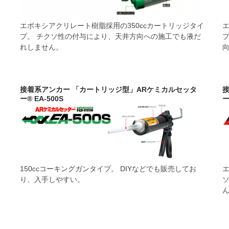
ご利用頂き、誠に有難うございます。
計算機能をスマートフォン・タブレットからもご利用い
リニューアルいたしました。
エポキシアクリレート樹脂採用の350ccカートリッジタイ
エ
ン
プ。 チクソ性の付与により、天井方向への施工でも液だ
れしません。
接着系アンカー 「カートリッジ型」ARケミカルセッタ
ー® EA-500S
ー
カ
150ccコーキングガンタイプ。 DIYなどでも販売してお
り、入手しやすい。
ん