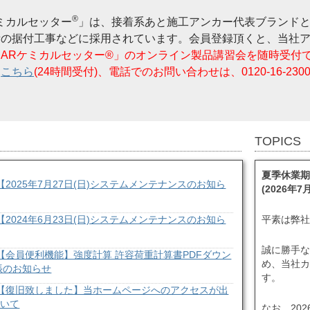
®
ミカルセッター
」は、接着系あと施工アンカー代表ブランド
備の据付工事などに採用されています。会員登録頂くと、当社
「ARケミカルセッター®」のオンライン製品講習会を随時受付
は
こちら
(24時間受付)、電話でのお問い合わせは、0120-16-230
TOPICS
夏季休業期間
【2025年7月27日(日)システムメンテナンスのお知ら
(2026年7
【2024年6月23日(日)システムメンテナンスのお知ら
平素は弊
誠に勝手なが
【会員便利機能】強度計算 許容荷重計算書PDFダウン
め、当社カス
張のお知らせ
す。
【復旧致しました】当ホームページへのアクセスが出
ついて
なお、20