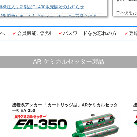
無機注入型新製品CI-400販売開始のお知らせ
ご不便を
【復旧致しました】当社メールサーバー不具合によ
げます。
が出来ない状態について
EA-500 使用期限の誤記について
宜しくお
へ
会員機能ご説明
パスワードをお忘れの方
登
カスタマーサービス通信障害のお知らせ
以上
総合カタログのダウンロードについて
SUPER LL RG-F製造終了のお知らせ。
AR ケミカルセッター製品
カートリッジタイプ「EA-500S」のパッケージを吊り
しました。
ARケミカルセッター®ホームページ許容荷重値表記に
らせ。
ARケミカルセッター®ホームページを全面リニューア
接着系アンカー 「カートリッジ型」ARケミカルセッタ
た。
ー® EA-350
ー
お客様へのサービス向上のため、カスタマーサービス
ました。
平素より旭化成製品ならびにARケミカルセッター®ホ