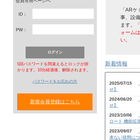
会員専用ページへ
「ARケ
ID：
事、設
ます。
PW：
ォーム
い。
新着情報
5回パスワードを間違えるとロックが掛
かります。10分経過後、解除されます。
パスワードをお忘れの方
2025/07/15
せ】
2024/06/20
新規会員登録はこちら
せ】
2023/10/06
ロード 機能拡
2023/09/07
来ない状態に