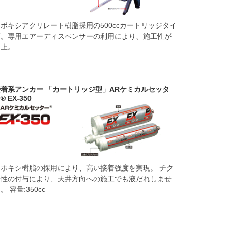
ポキシアクリレート樹脂採用の500ccカートリッジタイ
プ。専用エアーディスペンサーの利用により、施工性が
向上。
接着系アンカー 「カートリッジ型」ARケミカルセッタ
® EX-350
エポキシ樹脂の採用により、高い接着強度を実現。 チク
ソ性の付与により、天井方向への施工でも液だれしませ
。 容量:350cc