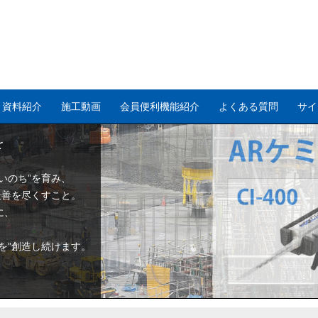
・資料紹介
施工動画
会員便利機能紹介
よくある質問
サイ
を
いのち”を育み、
最善を尽くすこと。
に、
を”創造し続けます。