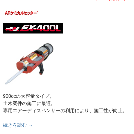
900ccの大容量タイプ。
土木案件の施工に最適。
専用エアーディスペンサーの利用により、施工性が向上。
接着系アンカー 「カートリッジ型」ARケミカルセッタ
続きを読む
→