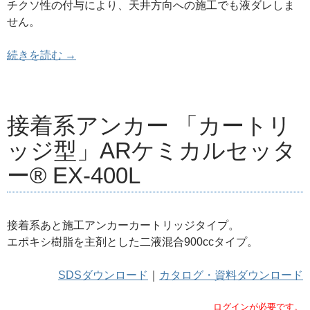
チクソ性の付与により、天井方向への施工でも液ダレしま
せん。
接着系アンカー 「カートリッジ型」ARケミカルセッ
続きを読む
→
接着系アンカー 「カートリ
ッジ型」ARケミカルセッタ
ー® EX-400L
接着系あと施工アンカーカートリッジタイプ。
エポキシ樹脂を主剤とした二液混合900ccタイプ。
SDSダウンロード
｜
カタログ・資料ダウンロード
ログインが必要です。