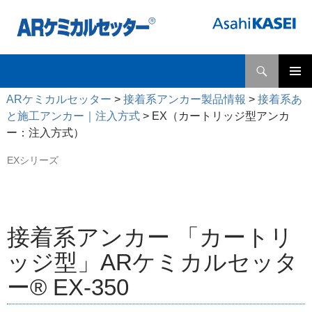
検
ARケミカルセッター
索
コ
メインメ
ン
ARケミカルセッター
>
接着系アンカー製品情報
>
接着系あ
ニュー
テ
と施工アンカー｜注入方式
>
EX（カートリッジ型アンカ
ン
ー：注入方式）
ツ
へ
EXシリーズ
ス
キ
ッ
プ
接着系アンカー 「カートリ
ッジ型」ARケミカルセッタ
ー® EX-350