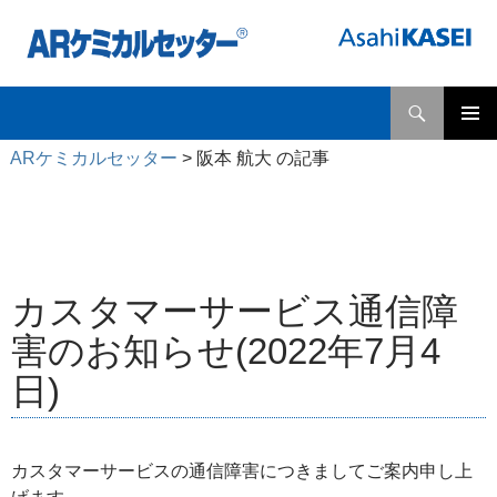
検
ARケミカルセッター
索
コ
メインメ
ン
ARケミカルセッター
>
阪本 航大 の記事
ニュー
テ
ン
ツ
へ
ス
キ
カスタマーサービス通信障
ッ
害のお知らせ(2022年7月4
プ
日)
カスタマーサービスの通信障害につきましてご案内申し上